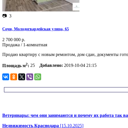
📷
3
Сочи, Молодогвардейская улица, 65
2 700 000 р.
Продажа / 1-комнатная
Продаю квартиру с новым ремонтом, дом сдан, документы гото
2
Площадь м
:
25
Добавлено:
2019-10-04 21:15
Ветеринары: чем они занимаются и почему их работа так в
Недвижимость Краснодара
[15.10.2025]