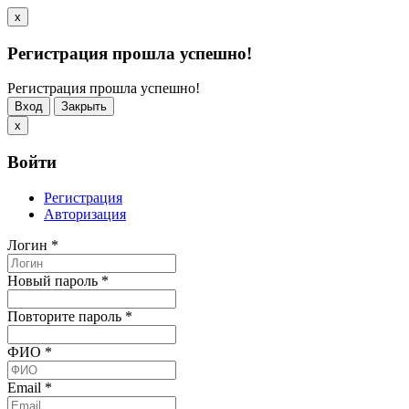
x
Регистрация прошла успешно!
Регистрация прошла успешно!
Вход
Закрыть
x
Войти
Регистрация
Авторизация
Логин
*
Новый пароль
*
Повторите пароль
*
ФИО
*
Email
*