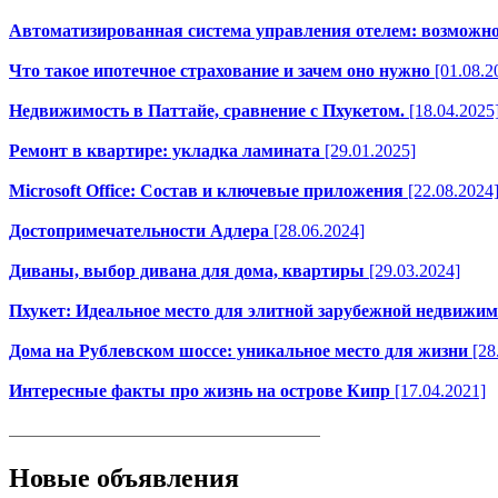
Автоматизированная система управления отелем: возможн
Что такое ипотечное страхование и зачем оно нужно
[01.08.2
Недвижимость в Паттайе, сравнение с Пхукетом.
[18.04.2025
Ремонт в квартире: укладка ламината
[29.01.2025]
Microsoft Office: Состав и ключевые приложения
[22.08.2024
Достопримечательности Адлера
[28.06.2024]
Диваны, выбор дивана для дома, квартиры
[29.03.2024]
Пхукет: Идеальное место для элитной зарубежной недвижим
Дома на Рублевском шоссе: уникальное место для жизни
[28
Интересные факты про жизнь на острове Кипр
[17.04.2021]
Новые объявления