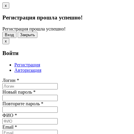
x
Регистрация прошла успешно!
Регистрация прошла успешно!
Вход
Закрыть
x
Войти
Регистрация
Авторизация
Логин
*
Новый пароль
*
Повторите пароль
*
ФИО
*
Email
*