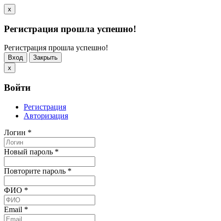
x
Регистрация прошла успешно!
Регистрация прошла успешно!
Вход
Закрыть
x
Войти
Регистрация
Авторизация
Логин
*
Новый пароль
*
Повторите пароль
*
ФИО
*
Email
*