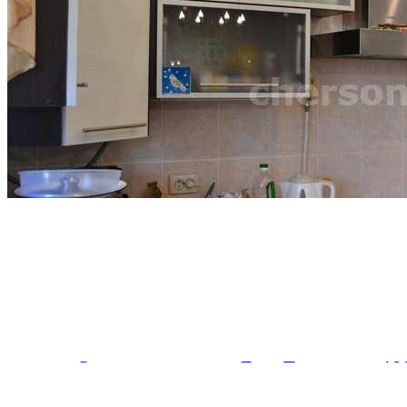
Севастополь
,
улица Льва Толстого
,
д. 16
Цена
10 600 000 р.