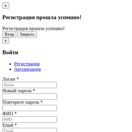
x
Регистрация прошла успешно!
Регистрация прошла успешно!
Вход
Закрыть
x
Войти
Регистрация
Авторизация
Логин
*
Новый пароль
*
Повторите пароль
*
ФИО
*
Email
*