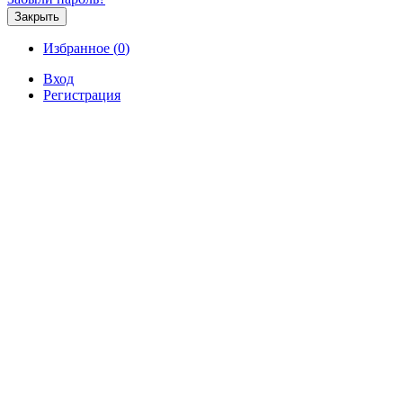
Закрыть
Избранное (
0
)
Вход
Регистрация
Продажа
Аренда
Коммерческая
Новостройк
Продажа 1-комнатной квартиры
000 р.
Продажа / Квартиры, Сочи, улица Калара