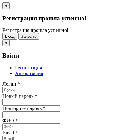
x
Регистрация прошла успешно!
Регистрация прошла успешно!
Вход
Закрыть
x
Войти
Регистрация
Авторизация
Логин
*
Новый пароль
*
Повторите пароль
*
ФИО
*
Email
*