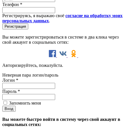
Телефон
*
Регистрируясь, я выражаю своё
согласие на обработку моих
персональных данных
.
Вы можете зарегистрироваться в системе в два клика через
свой аккаунт в социальных сетях:
Авторизируйтесь, пожалуйста.
Неверная пара логин/пароль
Логин
*
Пароль
*
Запомнить меня
Вы можете быстро войти в систему через свой аккаунт в
социальных сетях: