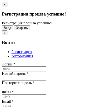
x
Регистрация прошла успешно!
Регистрация прошла успешно!
Вход
Закрыть
x
Войти
Регистрация
Авторизация
Логин
*
Новый пароль
*
Повторите пароль
*
ФИО
*
Email
*