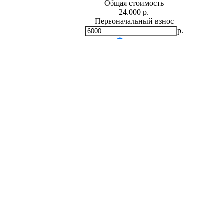
Общая стоимость
24.000 р.
Первоначальный взнос
р.
Мин.
0
р.
Макс.
24,000 р.
Срок кредита
лет
Мин. 5 лет
Макс. 30 лет
Процентная ставка
-
+
%
Ежемесячный платеж
р.
Общая сумма выплат
р.
* Примерный расчет ежемесячных платежей основан на сумме
фиксированной процентной ставке на весь период за
Расчет ипотеки
Татьяна Васильевна (Симферополь)