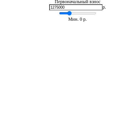
Первоначальный взнос
р.
Мин.
0
р.
Макс.
5,100,000 р.
Срок кредита
лет
Мин. 5 лет
Макс. 30 лет
Процентная ставка
-
+
%
Ежемесячный платеж
р.
Общая сумма выплат
р.
* Примерный расчет ежемесячных платежей основан на сумме
фиксированной процентной ставке на весь период за
Расчет ипотеки
Галина Викторовна (Квартиры)