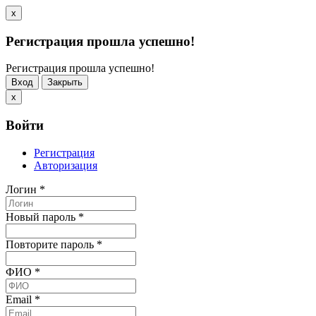
x
Регистрация прошла успешно!
Регистрация прошла успешно!
Вход
Закрыть
x
Войти
Регистрация
Авторизация
Логин
*
Новый пароль
*
Повторите пароль
*
ФИО
*
Email
*