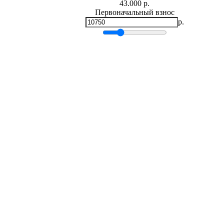
43.000 р.
Первоначальный взнос
р.
Мин.
0
р.
Макс.
43,000 р.
Срок кредита
лет
Мин. 5 лет
Макс. 30 лет
Процентная ставка
-
+
%
Ежемесячный платеж
р.
Общая сумма выплат
р.
* Примерный расчет ежемесячных платежей основан на сумме
фиксированной процентной ставке на весь период за
Расчет ипотеки
Ольга Евгеньевна (Симферополь)