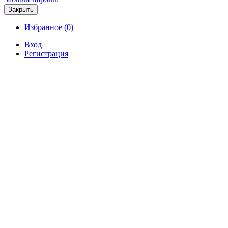
Закрыть
Избранное (
0
)
Вход
Регистрация
Продажа
Аренда
Коммерческая
Новостройк
Продажа 3-комнатной квартиры 
000 р.
Продажа / Квартиры, Сочи, Берёзовая ул