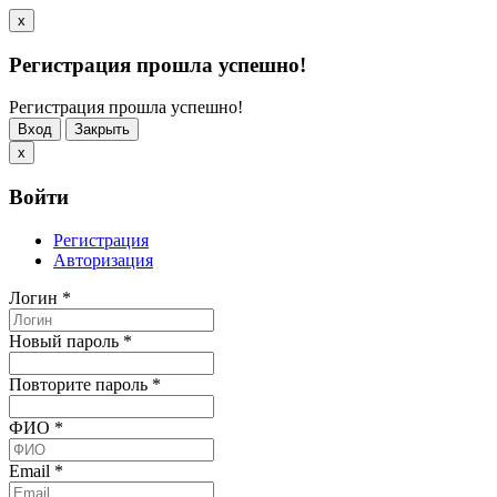
x
Регистрация прошла успешно!
Регистрация прошла успешно!
Вход
Закрыть
x
Войти
Регистрация
Авторизация
Логин
*
Новый пароль
*
Повторите пароль
*
ФИО
*
Email
*