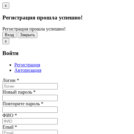
x
Регистрация прошла успешно!
Регистрация прошла успешно!
Вход
Закрыть
x
Войти
Регистрация
Авторизация
Логин
*
Новый пароль
*
Повторите пароль
*
ФИО
*
Email
*