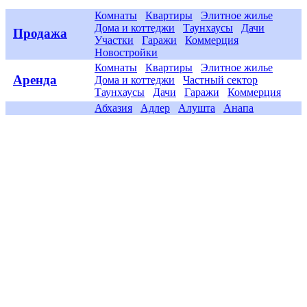
Комнаты
Квартиры
Элитное жилье
Дома и коттеджи
Таунхаусы
Дачи
Продажа
Участки
Гаражи
Коммерция
Новостройки
Комнаты
Квартиры
Элитное жилье
Аренда
Дома и коттеджи
Частный сектор
Таунхаусы
Дачи
Гаражи
Коммерция
Абхазия
Адлер
Алушта
Анапа
Евпатория
Геленджик
Керчь
Крым
Города
Новороссийск
Севастополь
Симеиз
Симферополь
Сочи
Туапсе
ЮБК
Ялта
Отдых с детьми на море
Гайды и
Популярное
лайфхаки
Агентства недвижимости
Застройщики
Компании
Приглашаем партнёров
Новости