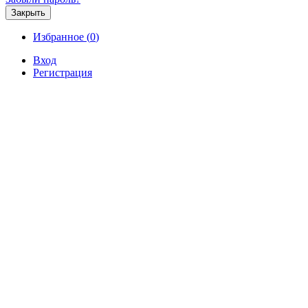
Закрыть
Избранное (
0
)
Вход
Регистрация
Продажа
Аренда
Коммерческая
Новостройк
Спасибо, что Вас заинтересовал
портал недвижимости у моря
T
пакеты.
Пакетное размещение
Выделение размещенных объявлений