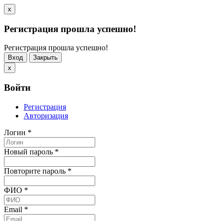
x
Регистрация прошла успешно!
Регистрация прошла успешно!
Вход
Закрыть
x
Войти
Регистрация
Авторизация
Логин
*
Новый пароль
*
Повторите пароль
*
ФИО
*
Email
*