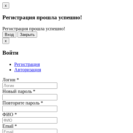
x
Регистрация прошла успешно!
Регистрация прошла успешно!
Вход
Закрыть
x
Войти
Регистрация
Авторизация
Логин
*
Новый пароль
*
Повторите пароль
*
ФИО
*
Email
*