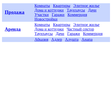
Комнаты
Квартиры
Элитное жилье
Дома и коттеджи
Таунхаусы
Дачи
Продажа
Участки
Гаражи
Коммерция
Новостройки
Комнаты
Квартиры
Элитное жилье
Аренда
Дома и коттеджи
Частный сектор
Таунхаусы
Дачи
Гаражи
Коммерция
Абхазия
Адлер
Алушта
Анапа
Евпатория
Геленджик
Керчь
Крым
Города
Новороссийск
Севастополь
Симеиз
Симферополь
Сочи
Туапсе
ЮБК
Ялта
Отдых с детьми на море
Гайды и
Популярное
лайфхаки
Агентства недвижимости
Застройщики
Компании
Приглашаем партнёров
Новости