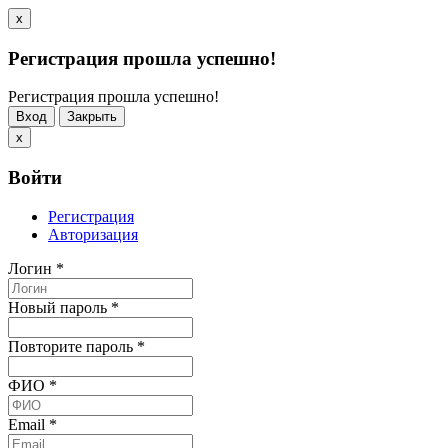
x
Регистрация прошла успешно!
Регистрация прошла успешно!
Вход
Закрыть
x
Войти
Регистрация
Авторизация
Логин
*
Новый пароль
*
Повторите пароль
*
ФИО
*
Email
*