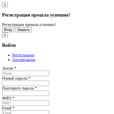
x
Регистрация прошла успешно!
Регистрация прошла успешно!
Вход
Закрыть
x
Войти
Регистрация
Авторизация
Логин
*
Новый пароль
*
Повторите пароль
*
ФИО
*
Email
*