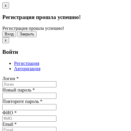
x
Регистрация прошла успешно!
Регистрация прошла успешно!
Вход
Закрыть
x
Войти
Регистрация
Авторизация
Логин
*
Новый пароль
*
Повторите пароль
*
ФИО
*
Email
*