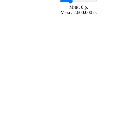
Мин.
0
р.
Макс.
2,600,000 р.
Срок кредита
лет
Мин. 5 лет
Макс. 30 лет
Процентная ставка
-
+
%
Ежемесячный платеж
р.
Общая сумма выплат
р.
* Примерный расчет ежемесячных платежей основан на сумме
фиксированной процентной ставке на весь период за
Расчет ипотеки
сергеевич евгений сергеевич