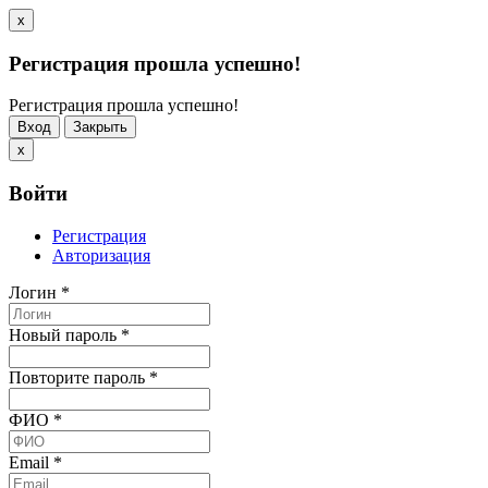
x
Регистрация прошла успешно!
Регистрация прошла успешно!
Вход
Закрыть
x
Войти
Регистрация
Авторизация
Логин
*
Новый пароль
*
Повторите пароль
*
ФИО
*
Email
*