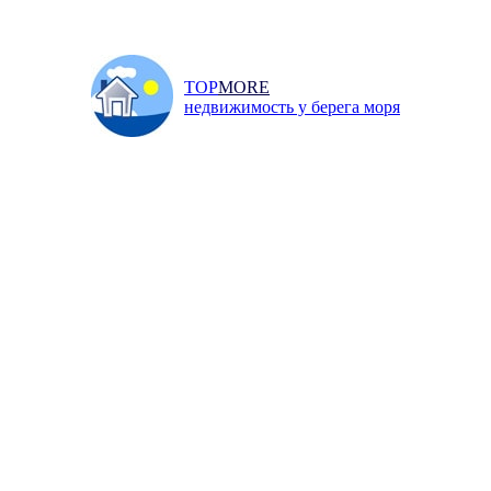
TOP
MORE
недвижимость у берега моря
Главная
/
Продажа
/
Квар
и
Инфо
Добавить объявление
↓ ПОИСК НЕДВИЖИМОСТИ ↓
 30 квм, Сочи, Виноградная ули
улица, 3 700 000 р.