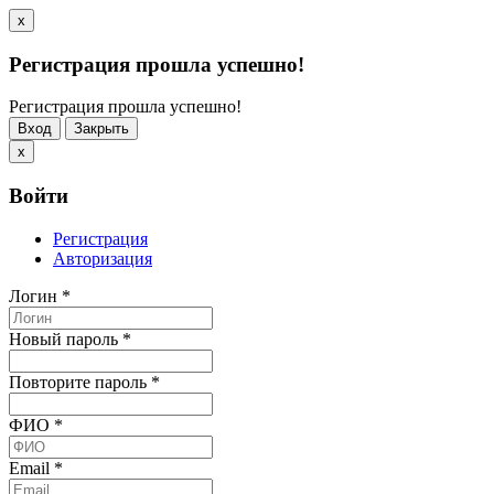
x
Регистрация прошла успешно!
Регистрация прошла успешно!
Вход
Закрыть
x
Войти
Регистрация
Авторизация
Логин
*
Новый пароль
*
Повторите пароль
*
ФИО
*
Email
*