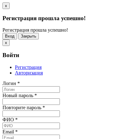
x
Регистрация прошла успешно!
Регистрация прошла успешно!
Вход
Закрыть
x
Войти
Регистрация
Авторизация
Логин
*
Новый пароль
*
Повторите пароль
*
ФИО
*
Email
*