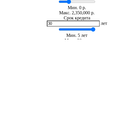
Мин.
0
р.
Макс.
2,350,000 р.
Срок кредита
лет
Мин. 5 лет
Макс. 30 лет
Процентная ставка
-
+
%
Ежемесячный платеж
р.
Общая сумма выплат
р.
* Примерный расчет ежемесячных платежей основан на сумме
фиксированной процентной ставке на весь период за
Расчет ипотеки
сергеевич евгений сергеевич