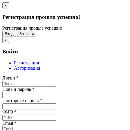
x
Регистрация прошла успешно!
Регистрация прошла успешно!
Вход
Закрыть
x
Войти
Регистрация
Авторизация
Логин
*
Новый пароль
*
Повторите пароль
*
ФИО
*
Email
*