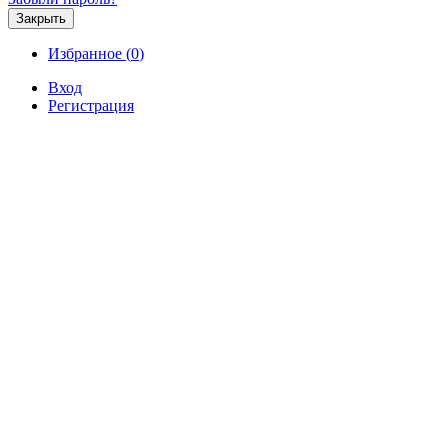
Закрыть
Избранное (
0
)
Вход
Регистрация
Продажа
Аренда
Коммерческая
Новостройк
Продажа 1-комнатной квартиры 
Продажа / Квартиры, Феодосия, 1 500 р.