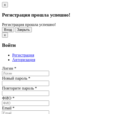
x
Регистрация прошла успешно!
Регистрация прошла успешно!
Вход
Закрыть
x
Войти
Регистрация
Авторизация
Логин
*
Новый пароль
*
Повторите пароль
*
ФИО
*
Email
*