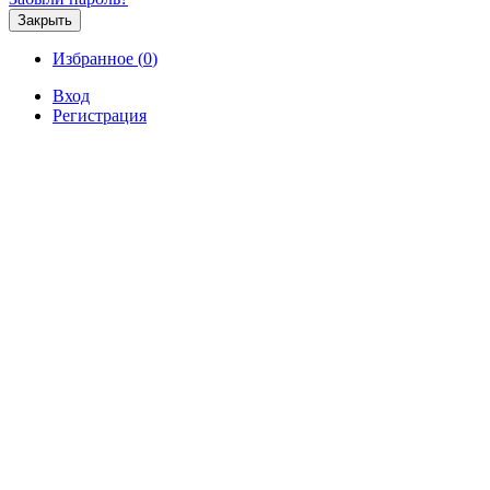
Закрыть
Избранное (
0
)
Вход
Регистрация
Продажа
Аренда
Коммерческая
Новостройк
Продаётся видовой земельный у
Продажа / Земельные участки, Севастопо