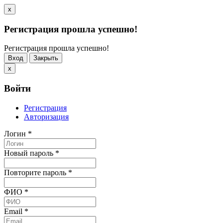
x
Регистрация прошла успешно!
Регистрация прошла успешно!
Вход
Закрыть
x
Войти
Регистрация
Авторизация
Логин
*
Новый пароль
*
Повторите пароль
*
ФИО
*
Email
*