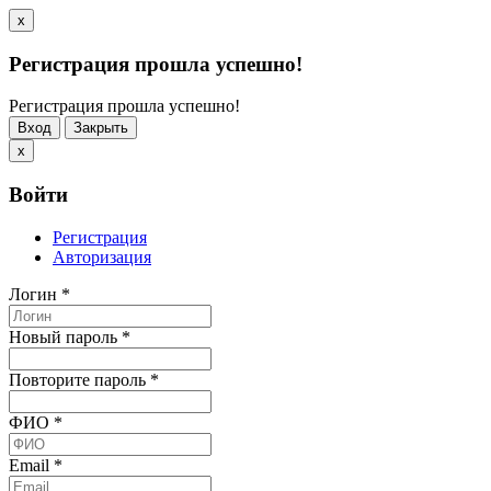
x
Регистрация прошла успешно!
Регистрация прошла успешно!
Вход
Закрыть
x
Войти
Регистрация
Авторизация
Логин
*
Новый пароль
*
Повторите пароль
*
ФИО
*
Email
*