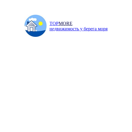
TOP
MORE
недвижимость у берега моря
Главная
/
Продажа
/
Земел
и
Инфо
Добавить объявление
↓ ПОИСК НЕДВИЖИМОСТИ ↓
 улице Челюскинцев, вблизи п
00 р.
оль, улица Челюскинцев, 1 200 000 р.