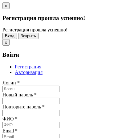
x
Регистрация прошла успешно!
Регистрация прошла успешно!
Вход
Закрыть
x
Войти
Регистрация
Авторизация
Логин
*
Новый пароль
*
Повторите пароль
*
ФИО
*
Email
*