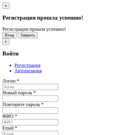
x
Регистрация прошла успешно!
Регистрация прошла успешно!
Вход
Закрыть
x
Войти
Регистрация
Авторизация
Логин
*
Новый пароль
*
Повторите пароль
*
ФИО
*
Email
*