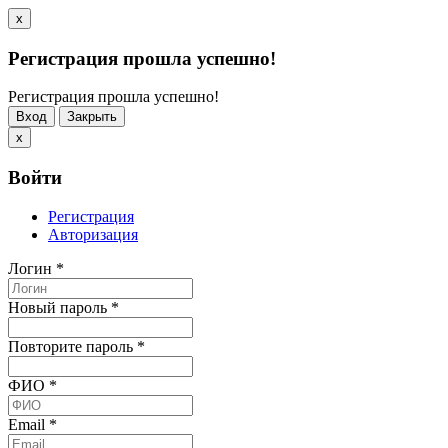
x
Регистрация прошла успешно!
Регистрация прошла успешно!
Вход
Закрыть
x
Войти
Регистрация
Авторизация
Логин
*
Новый пароль
*
Повторите пароль
*
ФИО
*
Email
*