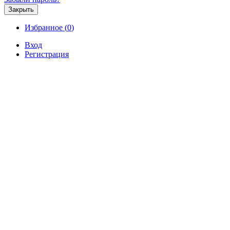
Закрыть
Избранное (
0
)
Вход
Регистрация
Продажа
Аренда
Коммерческая
Новостройк
Продажа ровного, видового, б
000 000 р.
Продажа / Земельные участки, Севастоп