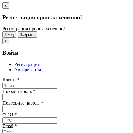
x
Регистрация прошла успешно!
Регистрация прошла успешно!
Вход
Закрыть
x
Войти
Регистрация
Авторизация
Логин
*
Новый пароль
*
Повторите пароль
*
ФИО
*
Email
*