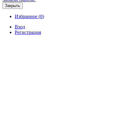
Закрыть
Избранное (
0
)
Вход
Регистрация
Продажа
Аренда
Коммерческая
Новостройк
Продажа 1-комнатной квартиры
за 3 100 000 р.
Продажа / Квартиры, Севастополь, Сапун