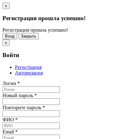
x
Регистрация прошла успешно!
Регистрация прошла успешно!
Вход
Закрыть
x
Войти
Регистрация
Авторизация
Логин
*
Новый пароль
*
Повторите пароль
*
ФИО
*
Email
*