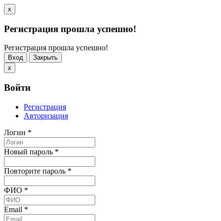
x
Регистрация прошла успешно!
Регистрация прошла успешно!
Вход
Закрыть
x
Войти
Регистрация
Авторизация
Логин
*
Новый пароль
*
Повторите пароль
*
ФИО
*
Email
*