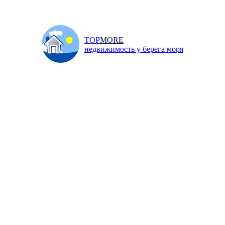
TOP
MORE
недвижимость у берега моря
Главная
/
Продажа
/
Квар
и
Инфо
Добавить объявление
↓ ПОИСК НЕДВИЖИМОСТИ ↓
 42 квм, Севастополь, Парковая
овая улица, 25 000 р.
рковая улица
,
д. д.12