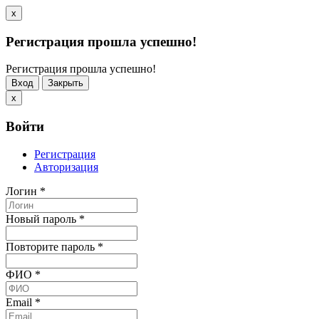
x
Регистрация прошла успешно!
Регистрация прошла успешно!
Вход
Закрыть
x
Войти
Регистрация
Авторизация
Логин
*
Новый пароль
*
Повторите пароль
*
ФИО
*
Email
*