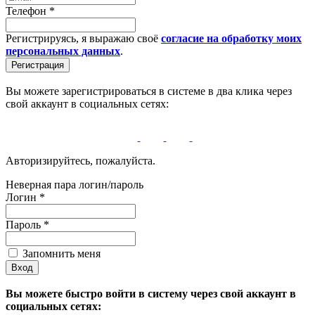
Телефон
*
Регистрируясь, я выражаю своё
согласие на обработку моих
персональных данных
.
Вы можете зарегистрироваться в системе в два клика через
свой аккаунт в социальных сетях:
Авторизируйтесь, пожалуйста.
Неверная пара логин/пароль
Логин
*
Пароль
*
Запомнить меня
Вы можете быстро войти в систему через свой аккаунт в
социальных сетях: