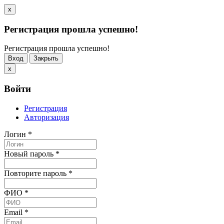
x
Регистрация прошла успешно!
Регистрация прошла успешно!
Вход
Закрыть
x
Войти
Регистрация
Авторизация
Логин
*
Новый пароль
*
Повторите пароль
*
ФИО
*
Email
*