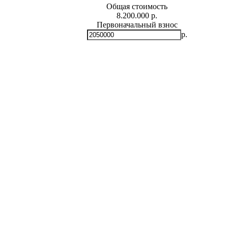
Общая стоимость
8.200.000 р.
Первоначальный взнос
р.
Мин.
0
р.
Макс.
8,200,000 р.
Срок кредита
лет
Мин. 5 лет
Макс. 30 лет
Процентная ставка
-
+
%
Ежемесячный платеж
р.
Общая сумма выплат
р.
* Примерный расчет ежемесячных платежей основан на сумме
фиксированной процентной ставке на весь период за
Расчет ипотеки
Лариса Николаевна