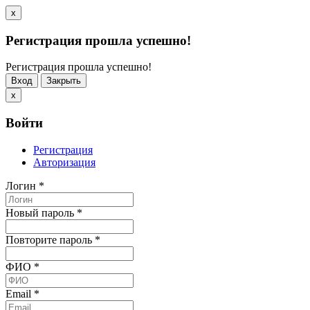
x
Регистрация прошла успешно!
Регистрация прошла успешно!
Вход
Закрыть
x
Войти
Регистрация
Авторизация
Логин
*
Новый пароль
*
Повторите пароль
*
ФИО
*
Email
*