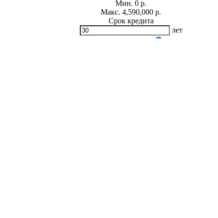
Мин.
0
р.
Макс.
4,590,000 р.
Срок кредита
лет
Мин. 5 лет
Макс. 30 лет
Процентная ставка
-
+
%
Ежемесячный платеж
р.
Общая сумма выплат
р.
* Примерный расчет ежемесячных платежей основан на сумме
фиксированной процентной ставке на весь период за
Расчет ипотеки
Наталья Ямпольская