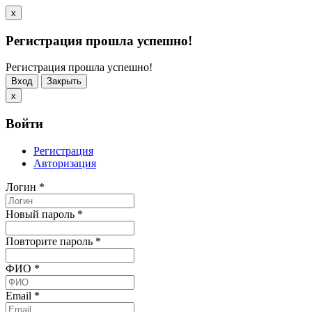
x
Регистрация прошла успешно!
Регистрация прошла успешно!
Вход
Закрыть
x
Войти
Регистрация
Авторизация
Логин
*
Новый пароль
*
Повторите пароль
*
ФИО
*
Email
*