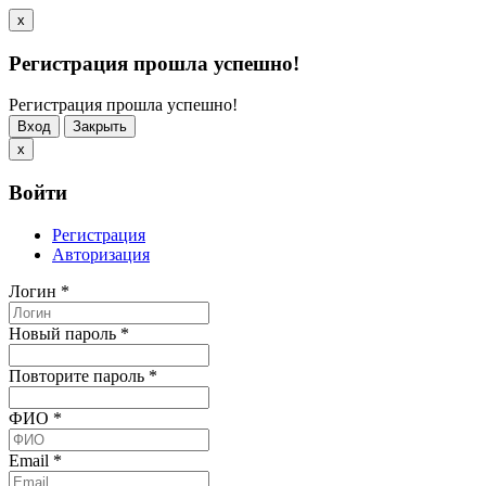
x
Регистрация прошла успешно!
Регистрация прошла успешно!
Вход
Закрыть
x
Войти
Регистрация
Авторизация
Логин
*
Новый пароль
*
Повторите пароль
*
ФИО
*
Email
*