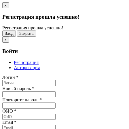
x
Регистрация прошла успешно!
Регистрация прошла успешно!
Вход
Закрыть
x
Войти
Регистрация
Авторизация
Логин
*
Новый пароль
*
Повторите пароль
*
ФИО
*
Email
*