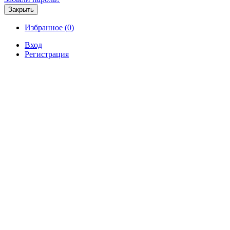
Закрыть
Избранное (
0
)
Вход
Регистрация
Продажа
Аренда
Коммерческая
Новостройк
Продам участок 5 соток с новы
р.
Продажа / Земельные участки, Феодосия,