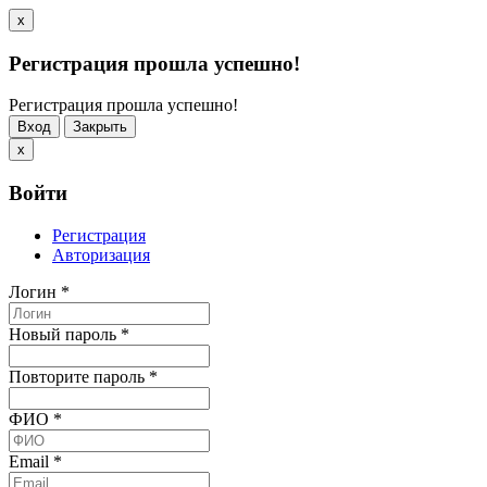
x
Регистрация прошла успешно!
Регистрация прошла успешно!
Вход
Закрыть
x
Войти
Регистрация
Авторизация
Логин
*
Новый пароль
*
Повторите пароль
*
ФИО
*
Email
*