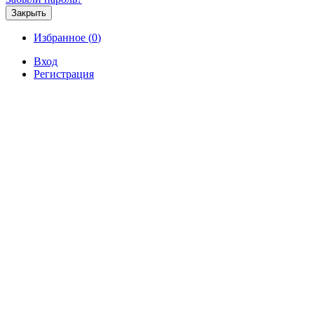
Закрыть
Избранное (
0
)
Вход
Регистрация
Продажа
Аренда
Коммерческая
Новостройк
Продажа 2-этажной дачи 44.5 
Водоканал-3, СНТ Водоканал-3, 
Продажа / Дачи, садоводческий потреби