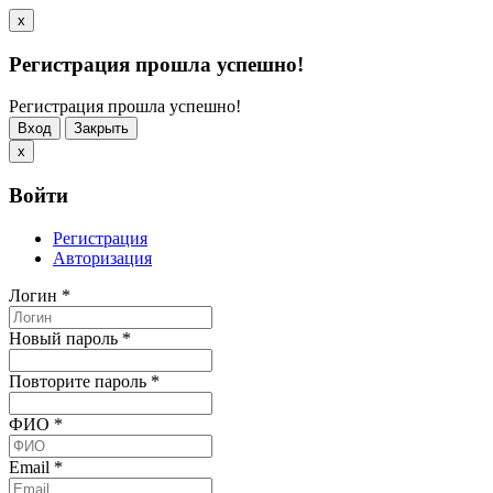
x
Регистрация прошла успешно!
Регистрация прошла успешно!
Вход
Закрыть
x
Войти
Регистрация
Авторизация
Логин
*
Новый пароль
*
Повторите пароль
*
ФИО
*
Email
*