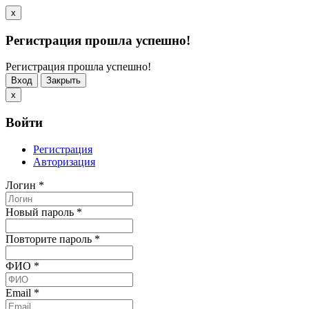
x
Регистрация прошла успешно!
Регистрация прошла успешно!
Вход
Закрыть
x
Войти
Регистрация
Авторизация
Логин
*
Новый пароль
*
Повторите пароль
*
ФИО
*
Email
*