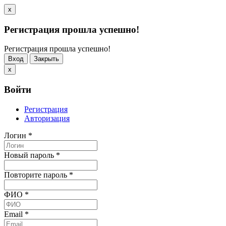
x
Регистрация прошла успешно!
Регистрация прошла успешно!
Вход
Закрыть
x
Войти
Регистрация
Авторизация
Логин
*
Новый пароль
*
Повторите пароль
*
ФИО
*
Email
*