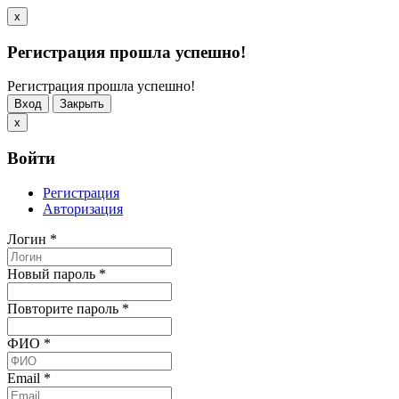
x
Регистрация прошла успешно!
Регистрация прошла успешно!
Вход
Закрыть
x
Войти
Регистрация
Авторизация
Логин
*
Новый пароль
*
Повторите пароль
*
ФИО
*
Email
*