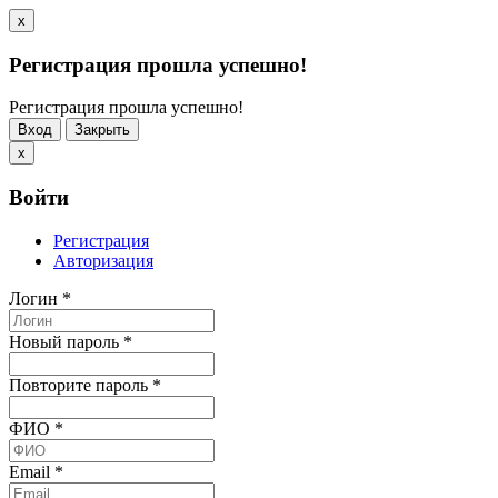
x
Регистрация прошла успешно!
Регистрация прошла успешно!
Вход
Закрыть
x
Войти
Регистрация
Авторизация
Логин
*
Новый пароль
*
Повторите пароль
*
ФИО
*
Email
*