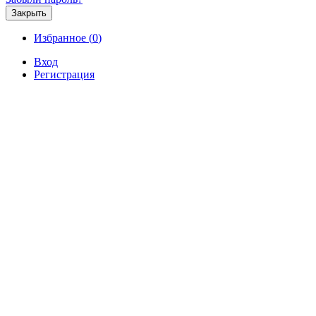
Закрыть
Избранное (
0
)
Вход
Регистрация
Продажа
Аренда
Коммерческая
Новостройк
Лот № 73990 Продается земельн
Продажа / Земельные участки, Ялта, ули