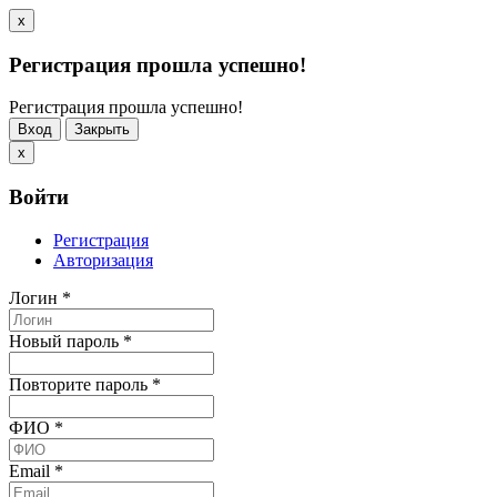
x
Регистрация прошла успешно!
Регистрация прошла успешно!
Вход
Закрыть
x
Войти
Регистрация
Авторизация
Логин
*
Новый пароль
*
Повторите пароль
*
ФИО
*
Email
*