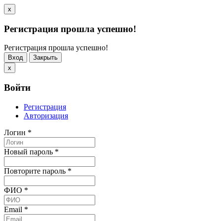
x
Регистрация прошла успешно!
Регистрация прошла успешно!
Вход
Закрыть
x
Войти
Регистрация
Авторизация
Логин
*
Новый пароль
*
Повторите пароль
*
ФИО
*
Email
*