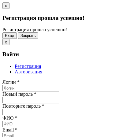
x
Регистрация прошла успешно!
Регистрация прошла успешно!
Вход
Закрыть
x
Войти
Регистрация
Авторизация
Логин
*
Новый пароль
*
Повторите пароль
*
ФИО
*
Email
*