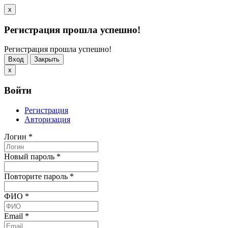
x
Регистрация прошла успешно!
Регистрация прошла успешно!
Вход
Закрыть
x
Войти
Регистрация
Авторизация
Логин
*
Новый пароль
*
Повторите пароль
*
ФИО
*
Email
*