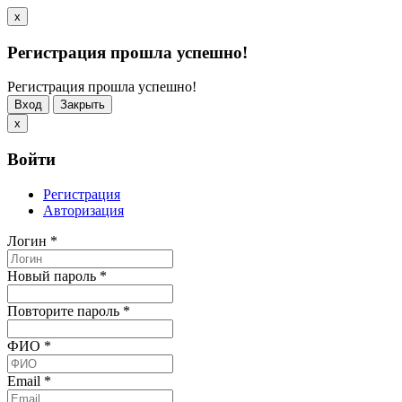
x
Регистрация прошла успешно!
Регистрация прошла успешно!
Вход
Закрыть
x
Войти
Регистрация
Авторизация
Логин
*
Новый пароль
*
Повторите пароль
*
ФИО
*
Email
*