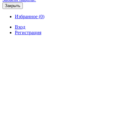
Закрыть
Избранное (
0
)
Вход
Регистрация
Продажа
Аренда
Коммерческая
Новостройк
Продажа 0-комнатной квартиры
этаже за 9 885 700 р.
Продажа / Квартиры, Севастополь, Челно