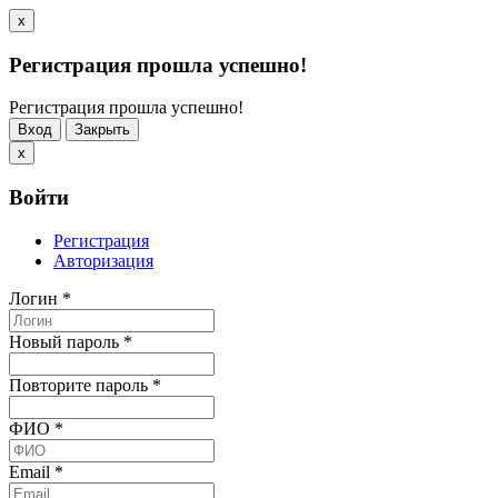
x
Регистрация прошла успешно!
Регистрация прошла успешно!
Вход
Закрыть
x
Войти
Регистрация
Авторизация
Логин
*
Новый пароль
*
Повторите пароль
*
ФИО
*
Email
*