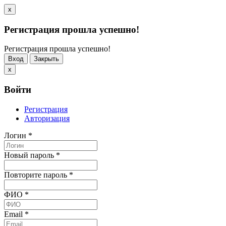
x
Регистрация прошла успешно!
Регистрация прошла успешно!
Вход
Закрыть
x
Войти
Регистрация
Авторизация
Логин
*
Новый пароль
*
Повторите пароль
*
ФИО
*
Email
*