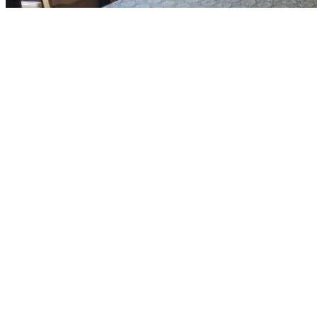
Сочи
,
Гуковский пер.
,
д. 6
Цена
1 550 000 р.
Этаж
4 из 5
Площадь общая
15
Площадь жилая
11
Добавлено
2018-09-13 12:58
Просмотров
518
X
Расчет ипотеки