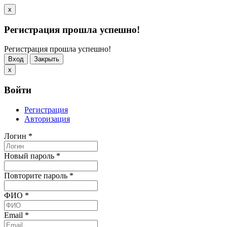
x
Регистрация прошла успешно!
Регистрация прошла успешно!
Вход
Закрыть
x
Войти
Регистрация
Авторизация
Логин
*
Новый пароль
*
Повторите пароль
*
ФИО
*
Email
*